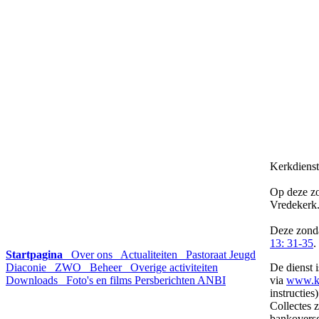
Kerkdienst
Op deze zo
Vredekerk.
Deze zond
13: 31-35
.
Startpagina
Over ons
Actualiteiten
Pastoraat
Jeugd
Diaconie
ZWO
Beheer
Overige activiteiten
De dienst i
Downloads
Foto's en films
Persberichten
ANBI
via
www.ke
instructies)
Collectes z
bankoversc