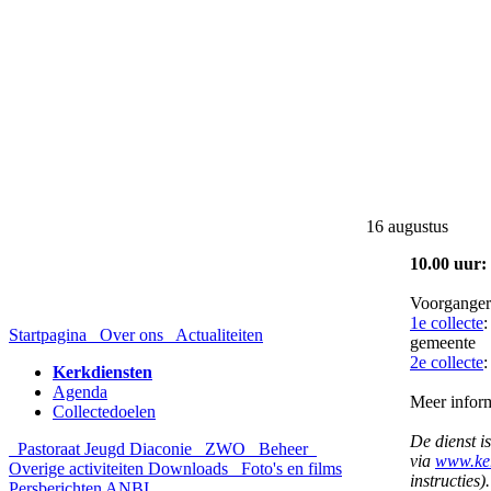
16 augustus
10.00 uur:
Voorganger:
1e collecte
:
Startpagina
Over ons
Actualiteiten
gemeente
2e collecte
:
Kerkdiensten
Agenda
Meer informa
Collectedoelen
De dienst is
Pastoraat
Jeugd
Diaconie
ZWO
Beheer
via
www.ker
Overige activiteiten
Downloads
Foto's en films
instructies).
Persberichten
ANBI