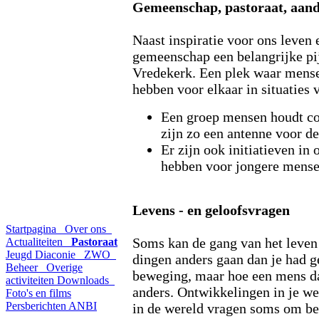
Gemeenschap, pastoraat, aan
Naast inspiratie voor ons leven 
gemeenschap een belangrijke pij
Vredekerk. Een plek waar mense
hebben voor elkaar in situaties 
Een groep mensen houdt co
zijn zo een antenne voor de
Er zijn ook initiatieven in
hebben voor jongere mense
Levens - en geloofsvragen
Startpagina
Over ons
Soms kan de gang van het leven 
Actualiteiten
Pastoraat
Jeugd
Diaconie
ZWO
dingen anders gaan dan je had ged
Beheer
Overige
beweging, maar hoe een mens daa
activiteiten
Downloads
anders. Ontwikkelingen in je wer
Foto's en films
Persberichten
ANBI
in de wereld vragen soms om be