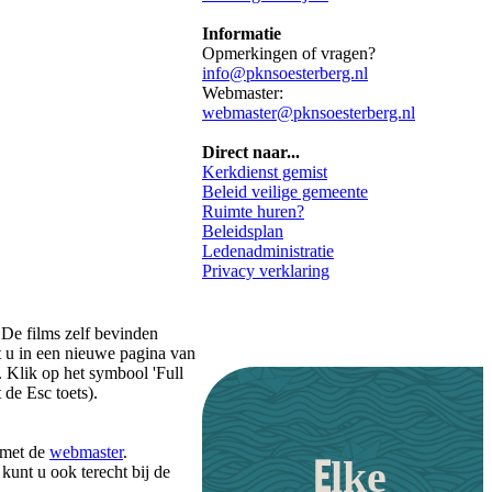
Informatie
Opmerkingen of vragen?
info@pknsoesterberg.nl
Webmaster:
webmaster@pknsoesterberg.nl
Direct naar...
Kerkdienst gemist
Beleid veilige gemeente
Ruimte huren?
Beleidsplan
Ledenadministratie
Privacy verklaring
 De films zelf bevinden
t u in een nieuwe pagina van
 Klik op het symbool 'Full
de Esc toets).
 met de
webmaster
.
Elke
kunt u ook terecht bij de