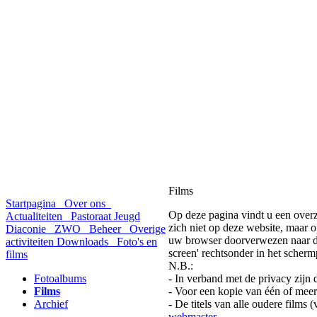
Films
Startpagina
Over ons
Op deze pagina vindt u een overzi
Actualiteiten
Pastoraat
Jeugd
zich niet op deze website, maar
Diaconie
ZWO
Beheer
Overige
uw browser doorverwezen naar de 
activiteiten
Downloads
Foto's en
screen' rechtsonder in het scher
films
N.B.:
Fotoalbums
- In verband met de privacy zijn d
Films
- Voor een kopie van één of mee
Archief
- De titels van alle oudere films
webmaster
.