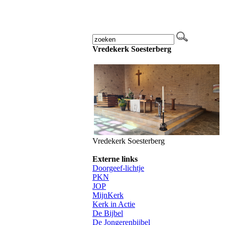
Vredekerk Soesterberg
Vredekerk Soesterberg
Externe links
Doorgeef-lichtje
PKN
JOP
MijnKer
k
Kerk in Actie
De Bijbe
l
De Jongerenbijbel