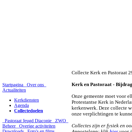
Collecte Kerk en Pastoraat 2
Kerk en Pastoraat - Bijdra
Startpagina
Over ons
Actualiteiten
Onze gemeente moet voor elk
Kerkdiensten
Protestantse Kerk in Nederla
Agenda
kerkenwerk. Deze collecte w
Collectedoelen
onze verplichtingen te kunn
Pastoraat
Jeugd
Diaconie
ZWO
Collectes zijn er fysiek en o
Beheer
Overige activiteiten
Downloads
Foto's en films
Appostelapp; klik
hier
voor i