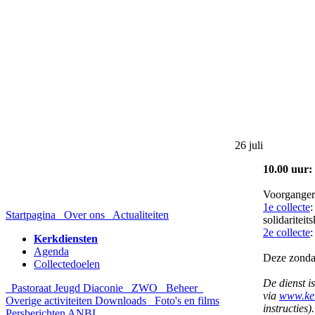
26 juli
10.00 uur:
Voorganger:
1e collecte
:
Startpagina
Over ons
Actualiteiten
solidariteit
2e collecte
:
Kerkdiensten
Agenda
Deze zonda
Collectedoelen
De dienst is
Pastoraat
Jeugd
Diaconie
ZWO
Beheer
via
www.ker
Overige activiteiten
Downloads
Foto's en films
instructies).
Persberichten
ANBI