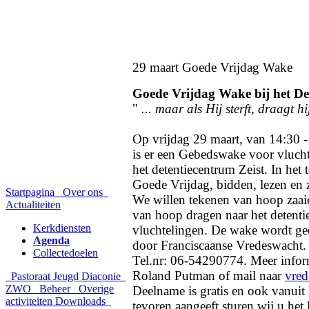
29 maart Goede Vrijdag Wake
Goede Vrijdag Wake bij het De
"
... maar als Hij sterft, draagt hi
Op vrijdag 29 maart, van 14:30 -
is er een Gebedswake voor vlucht
het detentiecentrum Zeist. In het
Goede Vrijdag, bidden, lezen en 
Startpagina
Over ons
We willen tekenen van hoop zaaie
Actualiteiten
van hoop dragen naar het detent
Kerkdiensten
vluchtelingen. De wake wordt ge
Agenda
door Franciscaanse Vredeswacht
Collectedoelen
Tel.nr: 06-54290774. Meer infor
Roland Putman of mail naar
vre
Pastoraat
Jeugd
Diaconie
ZWO
Beheer
Overige
Deelname is gratis en ook vanuit 
activiteiten
Downloads
tevoren aangeeft sturen wij u het 