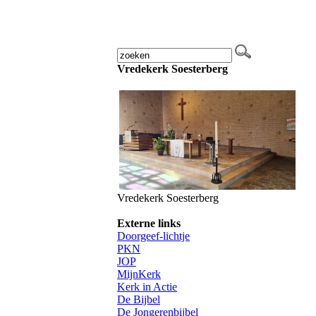
Vredekerk Soesterberg
Vredekerk Soesterberg
Externe links
Doorgeef-lichtje
PKN
JOP
MijnKer
k
Kerk in Actie
De Bijbe
l
De Jongerenbijbel