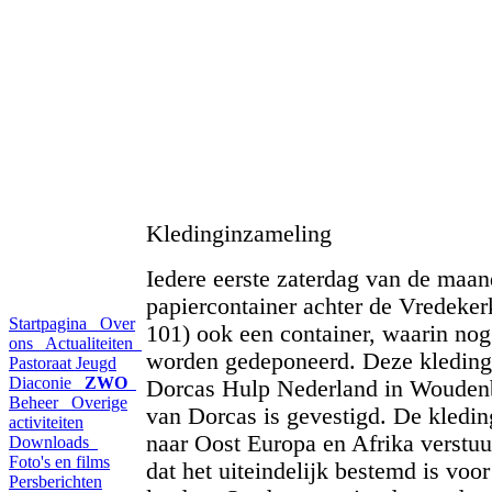
Kledinginzameling
Iedere eerste zaterdag van de maand
papiercontainer achter de Vredeke
Startpagina
Over
101) ook een container, waarin nog
ons
Actualiteiten
worden gedeponeerd. Deze kleding 
Pastoraat
Jeugd
Diaconie
ZWO
Dorcas Hulp Nederland in Woudenb
Beheer
Overige
van Dorcas is gevestigd. De kledin
activiteiten
naar Oost Europa en Afrika verstuu
Downloads
Foto's en films
dat het uiteindelijk bestemd is voor
Persberichten