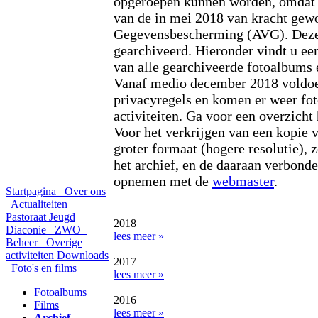
opgeroepen kunnen worden, omdat z
van de in mei 2018 van kracht ge
Gegevensbescherming (AVG). Deze f
gearchiveerd. Hieronder vindt u een 
van alle gearchiveerde fotoalbums e
Vanaf medio december 2018 voldoe
privacyregels en komen er weer fo
activiteiten. Ga voor een overzicht 
Voor het verkrijgen van een kopie v
groter formaat (hogere resolutie), z
het archief, en de daaraan verbond
opnemen met de
webmaster
.
Startpagina
Over ons
Actualiteiten
Pastoraat
Jeugd
2018
Diaconie
ZWO
lees meer »
Beheer
Overige
activiteiten
Downloads
2017
Foto's en films
lees meer »
Fotoalbums
2016
Films
lees meer »
Archief