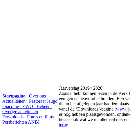
Jaarverslag 2019 / 2020
Zoals u hebt kunnen lezen in de Kerk 
Startpagina
Over ons
een gemeenteavond te houden. Een vast 
Actualiteiten
Pastoraat
Jeugd
die in het afgelopen jaar hadden plaats
Diaconie
ZWO
Beheer
vanaf de ‘Downloads’-pagina (
www.pk
Overige activiteiten
er nog hebben plaatsgevonden, ondanks
Downloads
Foto's en films
helaas ook wat we nu allemaal missen.
Persberichten
ANBI
terug