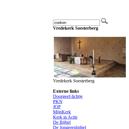
Vredekerk Soesterberg
Vredekerk Soesterberg
Externe links
Doorgeef-lichtje
PKN
JOP
MijnKer
k
Kerk in Actie
De Bijbe
l
De Jongerenbijbel