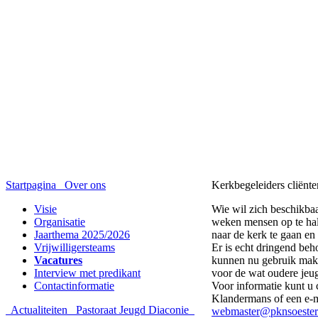
Startpagina
Over ons
Kerkbegeleiders cliënt
Visie
Wie wil zich beschikbaar
Organisatie
weken mensen op te ha
Jaarthema 2025/2026
naar de kerk te gaan en
Vrijwilligersteams
Er is echt dringend beho
Vacatures
kunnen nu gebruik make
Interview met predikant
voor de wat oudere jeu
Contactinformatie
Voor informatie kunt u
Klandermans of een e-m
Actualiteiten
Pastoraat
Jeugd
Diaconie
webmaster@pknsoester