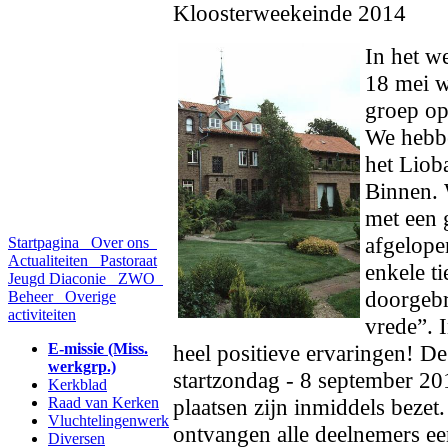
Kloosterweekeinde 2014
In het w
18 mei w
groep op
We hebbe
het Liob
Binnen. 
met een 
afgelope
Startpagina
Over ons
Actualiteiten
Pastoraat
enkele t
Jeugd
Diaconie
ZWO
doorgebr
Beheer
Overige
activiteiten
vrede”. 
E-missie (Miss.
heel positieve ervaringen! De
werkgrp.)
startzondag - 8 september 201
Kerkblad
Raad van Kerken
plaatsen zijn inmiddels bezet
Vluchtelingenwerk
ontvangen alle deelnemers ee
Diversen