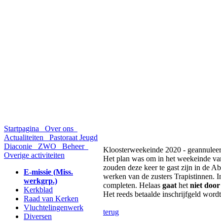
Startpagina
Over ons
Actualiteiten
Pastoraat
Jeugd
Diaconie
ZWO
Beheer
Kloosterweekeinde 2020 - geannulee
Overige activiteiten
Het plan was om in het weekeinde va
zouden deze keer te gast zijn in de 
E-missie (Miss.
werken van de zusters Trapistinnen. 
werkgrp.)
completen. Helaas
gaat
het
niet doo
Kerkblad
Het reeds betaalde inschrijfgeld wordt
Raad van Kerken
Vluchtelingenwerk
terug
Diversen