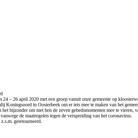
rd
n 24 – 26 april 2020 met een groep vanuit onze gemeente op kloosterw
Abdij Koningsoord in Oosterbeek om er iets mee te maken van het gemee
In het bijzonder om met hen de zeven gebedsmomenten mee te vieren, v
r
vanwege de maatregelen tegen de verspreiding van het coronavirus.
 z.s.m. geretourneerd.