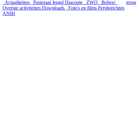
Actualiteiten
Pastoraat
Jeugd
Diaconie
ZWO
Beheer
terug
Overige activiteiten
Downloads
Foto's en films
Persberichten
ANBI