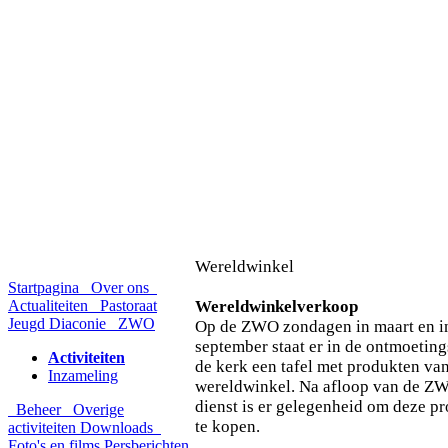
Wereldwinkel
Startpagina
Over ons
Actualiteiten
Pastoraat
Wereldwinkelverkoop
Jeugd
Diaconie
ZWO
Op de ZWO zondagen in maart en i
september staat er in de ontmoetin
Activiteiten
de kerk een tafel met produkten va
Inzameling
wereldwinkel. Na afloop van de Z
dienst is er gelegenheid om deze p
Beheer
Overige
te kopen.
activiteiten
Downloads
Foto's en films
Persberichten